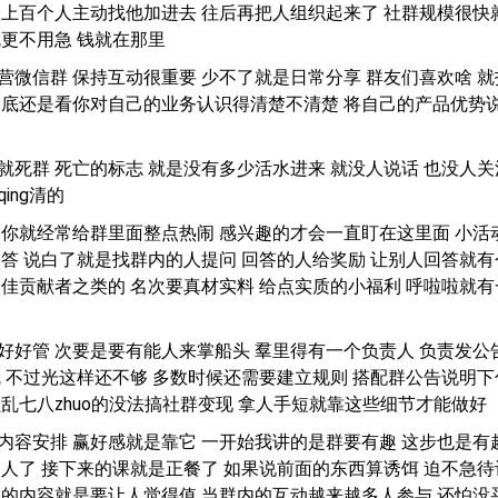
个上百个人主动找他加进去 往后再把人组织起来了 社群规模很快
就更不用急 钱就在那里
营微信群 保持互动很重要 少不了就是日常分享 群友们喜欢啥 就
到底还是看你对自己的业务认识得清楚不清楚 将自己的产品优势
就死群 死亡的标志 就是没有多少活水进来 就没人说话 也没人关
ing清的
 你就经常给群里面整点热闹 感兴趣的才会一直盯在这里面 小活
问答 说白了就是找群内的人提问 回答的人给奖励 让别人回答就有
最佳贡献者之类的 名次要真材实料 给点实质的小福利 呼啦啦就有
好好管 次要是要有能人来掌船头 羣里得有一个负责人 负责发公
乱 不过光这样还不够 多数时候还需要建立规则 搭配群公告说明下
员乱七八zhuo的没法搞社群变现 拿人手短就靠这些细节才能做好
内容安排 赢好感就是靠它 一开始我讲的是群要有趣 这步也是有
到人了 接下来的课就是正餐了 如果说前面的东西算诱饵 迫不急待
边的内容就是要让人觉得值 当群内的互动越来越多人参与 还怕没