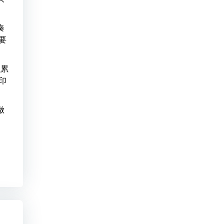
奏
要
积累
印
做