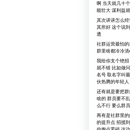
啊 当天就几十
能壮大 谋利益
其次讲讲怎么经
其所好 这个说
透
社群运营最怕的
群里啥都冷冷清q
我给你支个绝招
就不错 比如做
名号 取名字叫
伙热腾的年轻人
还有就是要把群
啥的 群员要不
么不行 要么群
再有是社群里的
的提升点 招揽
你掏点零碎 这