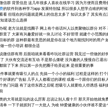
微信群 背景信息 这几年很多人喜欢在线学习 因为方便而且费用
费
的软件到各种学习app 发展特别猛 所以很多人想学点啥的时候
看看 但现在的问题就是网上的信息太多了 知识太多了 其实有点
不知道该怎么选择
办呢 老方法就是找圈子 网上有个俗话叫人以类聚物以群分 对不 
群里了 大家有兴趣爱好就一块儿讨论 不好管理 就建个小范围的
目标的群 这种群最有意思的就是你在这个地方能找到对的用户 
 做一些小培训 都很合适
说微信群有用 后面咱就来看看咋玩社群运营 我见过一些做的好
好了 大伙有交流还有互动 不是那么僵硬 没兴趣的人慢慢自己退出
都留了下来 所以第一步先把圈子给弄起来 是很重要的事
一件事就要有吸引人的点 先搞一个小小的福利 过程是这样的 打个
个好课的广告贴 几乎人人都看过的课程 或着一个跟你们的目标
个热门问题 有了这些东西之后呢 想吸引人就要给人些诱惑 福利
前
类的大哥就是玩的这么厉害 总说让别人瘦十斤 那天开始他就免
清单 一下子就抓到了一大批人 为啥 钟爱健康的小伙伴谁不爱这