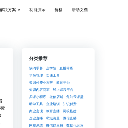
解决方案
功能演示
价格
帮助文档
分类推荐
快消零售
企学院
直播带货
学员管理
卖课工具
知识付费小程序
教育平台
知识内容商家
线上课程平台
卖课小程序
微信店铺
兔知云课堂
最
助学工具
企业培训
知识付费
会碰
商业变现
教育直播
网校搭建
会
企业直播
私域流量
微信直播
个
网校系统
微信群直播
数据化运营