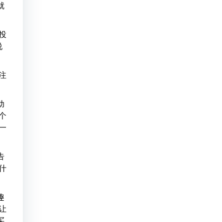
就
投
说
注
动
个
一
告
什
趣
让
买