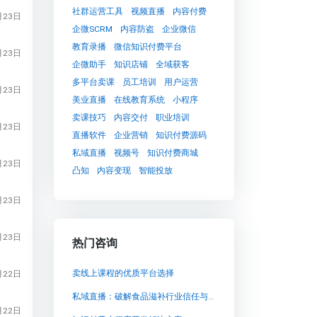
社群运营工具
视频直播
内容付费
月23日
企微SCRM
内容防盗
企业微信
教育录播
微信知识付费平台
月23日
企微助手
知识店铺
全域获客
多平台卖课
员工培训
用户运营
月23日
美业直播
在线教育系统
小程序
卖课技巧
内容交付
职业培训
月23日
直播软件
企业营销
知识付费源码
私域直播
视频号
知识付费商城
月23日
凸知
内容变现
智能投放
月23日
月23日
热门咨询
卖线上课程的优质平台选择
月22日
私域直播：破解食品滋补行业信任与增长难题的终极方案
月22日