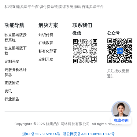
私域直播|卖课平台|知识付费系统|卖课系统源码|自建卖课平台
功能导航
解决方案
联系我们
微信
公众号
独立部署版授
知识付费
权系统
在线教育
独立部署版下
私有化部署
载
定制开发
定制开发
云服务价格计
关注接收更新
算器
通知
正版验证
资讯
行业报告
在线咨询
Copyrights
©2025 杭州凸知网络科技有限公司
. All rights reserved.
浙ICP备2025152874号
浙公网安备33018302001837号