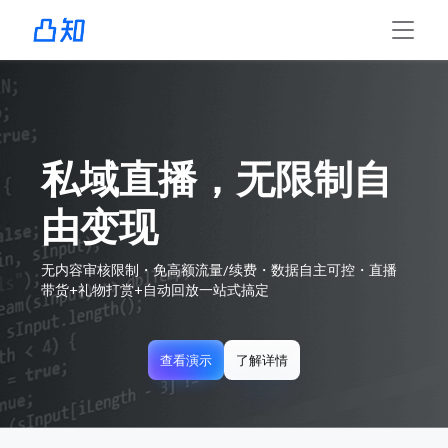
私域直播，无限制自
由变现
无内容审核限制・免高额流量/续费・数据自主可控・直播
带货+礼物打赏+自动回放一站式搞定
查看演示
了解详情