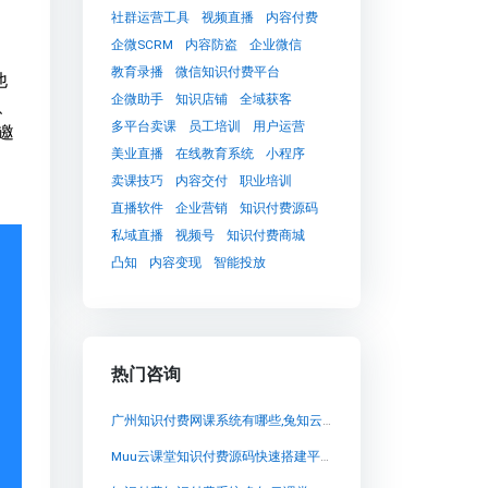
社群运营工具
视频直播
内容付费
企微SCRM
内容防盗
企业微信
教育录播
微信知识付费平台
他
企微助手
知识店铺
全域获客
、
多平台卖课
员工培训
用户运营
邀
美业直播
在线教育系统
小程序
卖课技巧
内容交付
职业培训
直播软件
企业营销
知识付费源码
私域直播
视频号
知识付费商城
凸知
内容变现
智能投放
热门咨询
广州知识付费网课系统有哪些,兔知云课堂：领略优质知识付费的全新概念
Muu云课堂知识付费源码快速搭建平台