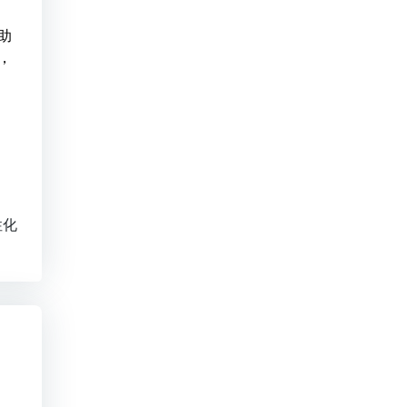
助
，
性化
当代社会，随着人们收入水平的提高，消费能力也随之相应增加。这不仅带来了消费规模的扩张，还推动了消费结构的升级。在新的消费升级浪潮中，学习提升成为核心主题，人们的消费结构由传统的“衣、食、住、行”逐渐向“精神消费”转变。