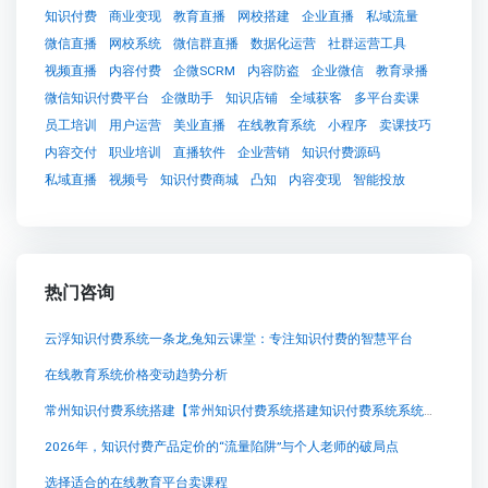
知识付费
商业变现
教育直播
网校搭建
企业直播
私域流量
微信直播
网校系统
微信群直播
数据化运营
社群运营工具
视频直播
内容付费
企微SCRM
内容防盗
企业微信
教育录播
微信知识付费平台
企微助手
知识店铺
全域获客
多平台卖课
员工培训
用户运营
美业直播
在线教育系统
小程序
卖课技巧
内容交付
职业培训
直播软件
企业营销
知识付费源码
私域直播
视频号
知识付费商城
凸知
内容变现
智能投放
热门咨询
云浮知识付费系统一条龙,兔知云课堂：专注知识付费的智慧平台
在线教育系统价格变动趋势分析
常州知识付费系统搭建【常州知识付费系统搭建知识付费系统系统怎么制作，知识付费系统搭建使用教程】
2026年，知识付费产品定价的“流量陷阱”与个人老师的破局点
选择适合的在线教育平台卖课程