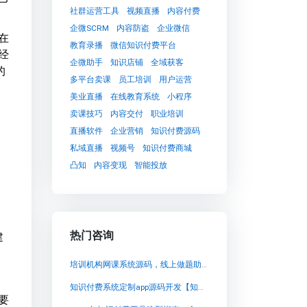
社群运营工具
视频直播
内容付费
企微SCRM
内容防盗
企业微信
在
教育录播
微信知识付费平台
经
企微助手
知识店铺
全域获客
的
多平台卖课
员工培训
用户运营
美业直播
在线教育系统
小程序
卖课技巧
内容交付
职业培训
直播软件
企业营销
知识付费源码
。
私域直播
视频号
知识付费商城
，
凸知
内容变现
智能投放
热门咨询
建
培训机构网课系统源码，线上做题助力学生自我提升
知识付费系统定制app源码开发【知识付费系统定制app源码开发知识付费系统系统怎么制作，知识付费系统搭建使用教程】
要