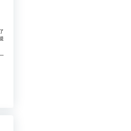
了
提
一