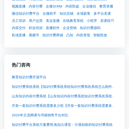
视频直播
内容付费
企微SCRM
内容防盗
企业微信
教育录播
微信知识付费平台
企微助手
知识店铺
全域获客
多平台卖课
员工培训
用户运营
美业直播
在线教育系统
小程序
卖课技巧
内容交付
职业培训
直播软件
企业营销
知识付费源码
私域直播
视频号
知识付费商城
凸知
内容变现
智能投放
热门咨询
教育知识付费开源平台
知识付费系统系统【知识付费系统系统知识付费系统系统怎么制作，知识付费系统搭建使用教程】
山东知识内容付费系统【山东知识内容付费系统知识付费系统系统怎么制作，知识付费系统搭建使用教程】
开发一套知识付费系统需要多少前【开发一套知识付费系统需要多少前知识付费系统系统怎么制作，知识付费系统搭建使用教程】
2025年主流网课与书籍销售平台对比
知识付费平台系统方案费用,兔知云课堂：引领创新的知识付费系统