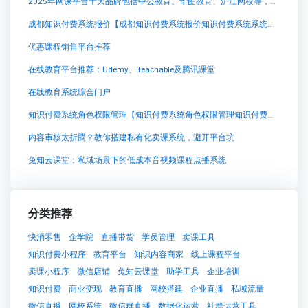
2025年网课平台十大品牌包括中公教育、华图教育、沪江网校等，这些平台
成都知识付费系统报价【成都知识付费系统报价知识付费系统系统怎么制作，知识付费系统搭建使用教程】
优惠课程销售平台推荐
在线教育平台推荐：Udemy、Teachable及腾讯课堂
在线教育系统综合门户
知识付费系统角色权限管理【知识付费系统角色权限管理知识付费系统系统怎么制作，知识付费系统搭建使用教程】
内容审核太折腾？教你搭建私有化卖课系统，避开平台坑
兔知云课堂：私域场景下的低成本音视频课程点播系统
分类推荐
快消零售
企学院
直播带货
学员管理
卖课工具
知识付费小程序
教育平台
知识内容商家
线上课程平台
卖课小程序
微信店铺
兔知云课堂
助学工具
企业培训
知识付费
商业变现
教育直播
网校搭建
企业直播
私域流量
微信直播
网校系统
微信群直播
数据化运营
社群运营工具