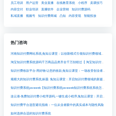
员工培训
用户运营
美业直播
在线教育系统
小程序
卖课技巧
内容交付
职业培训
直播软件
企业营销
知识付费源码
私域直播
视频号
知识付费商城
凸知
内容变现
智能投放
热门咨询
河南知识付费网站系统,兔知云课堂：以创新模式引领知识付费领域的新风潮
淘宝知识付费系统源码千万商品品类齐全千万别错过【 淘宝知识付费系统源码千万商品品类齐全千万别错过知识付费系统系统怎么制作，知识付费系统搭建使用教程】
知识付费收款平台-用好物-让您的收款,兔知云课堂：一场改变创业者命运的起点
规模大的知识付费系统,标题: 兔知云课堂：开启知识付费领域的新篇章
知识付费系统javaweb【知识付费系统javaweb知识付费系统系统怎么制作，知识付费系统搭建使用教程】
连云港-免费知识付费小程序源码,一键生成小程序,兔知云课堂：开启知识付费新时代的创造力之源
知识付费平台选型避坑指南：一位从业者眼中的真实成本与隐性风险
如何选择合适的知识付费系统