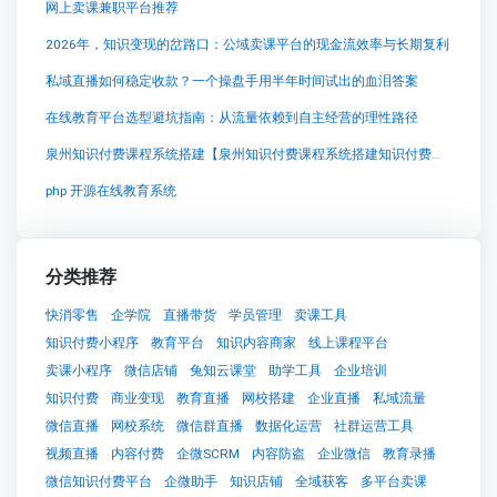
网上卖课兼职平台推荐
2026年，知识变现的岔路口：公域卖课平台的现金流效率与长期复利
私域直播如何稳定收款？一个操盘手用半年时间试出的血泪答案
在线教育平台选型避坑指南：从流量依赖到自主经营的理性路径
泉州知识付费课程系统搭建【泉州知识付费课程系统搭建知识付费系统系统怎么制作，知识付费系统搭建使用教程】
php 开源在线教育系统
分类推荐
快消零售
企学院
直播带货
学员管理
卖课工具
知识付费小程序
教育平台
知识内容商家
线上课程平台
卖课小程序
微信店铺
兔知云课堂
助学工具
企业培训
知识付费
商业变现
教育直播
网校搭建
企业直播
私域流量
微信直播
网校系统
微信群直播
数据化运营
社群运营工具
视频直播
内容付费
企微SCRM
内容防盗
企业微信
教育录播
微信知识付费平台
企微助手
知识店铺
全域获客
多平台卖课