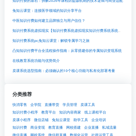
知识付费的基石：拆解2026年课程防盗版机制的技术逻辑与商业适配
兔知云课堂：连接医学领域的知识分享平台
中医知识付费如何建立品牌独立与用户信任？
知识付费系统虚拟现实【知识付费系统虚拟现实知识付费系统系统怎么制作，知识付费系统搭建使用教程】
知识付费系统pc,兔知云课堂：解锁专属学习之旅
凸知知识付费平台全流程操作指南：从零搭建你的专属知识变现系统
在线教育系统功能与优势简介
卖课系统选型指南：必须确认的10个核心功能与私有化部署考量
分类推荐
快消零售
企学院
直播带货
学员管理
卖课工具
知识付费小程序
教育平台
知识内容商家
线上课程平台
卖课小程序
微信店铺
兔知云课堂
助学工具
企业培训
知识付费
商业变现
教育直播
网校搭建
企业直播
私域流量
微信直播
网校系统
微信群直播
数据化运营
社群运营工具