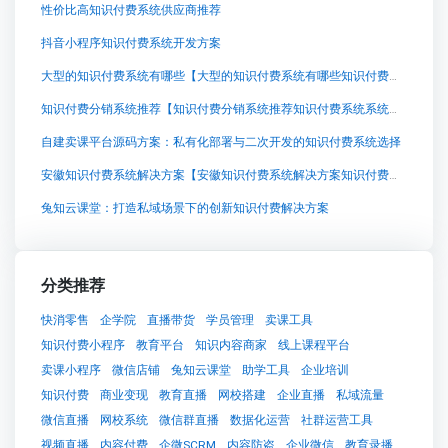
性价比高知识付费系统供应商推荐
抖音小程序知识付费系统开发方案
大型的知识付费系统有哪些【大型的知识付费系统有哪些知识付费系统系统怎么制作，知识付费系统搭建使用教程】
知识付费分销系统推荐【知识付费分销系统推荐知识付费系统系统怎么制作，知识付费系统搭建使用教程】
自建卖课平台源码方案：私有化部署与二次开发的知识付费系统选择
安徽知识付费系统解决方案【安徽知识付费系统解决方案知识付费系统系统怎么制作，知识付费系统搭建使用教程】
兔知云课堂：打造私域场景下的创新知识付费解决方案
分类推荐
快消零售
企学院
直播带货
学员管理
卖课工具
知识付费小程序
教育平台
知识内容商家
线上课程平台
卖课小程序
微信店铺
兔知云课堂
助学工具
企业培训
知识付费
商业变现
教育直播
网校搭建
企业直播
私域流量
微信直播
网校系统
微信群直播
数据化运营
社群运营工具
视频直播
内容付费
企微SCRM
内容防盗
企业微信
教育录播