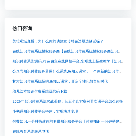
热门咨询
美妆私域直播，为什么你的功效宣传总在违规边缘试探？
在线知识付费系统授权服务商【在线知识付费系统授权服务商知识付费系统系统怎么制作，知识付费系统搭建使用教程】
知识付费系统源码_打造独立在线网校平台_实现线上招生教学【知识付费系统源码_打造独立在线网校平台_实现线上招生教学知识付费系统系统怎么制作，知识付费系统搭建使用教程】
公众号知识付费服务器用什么系统,兔知云课堂：一个创新的知识付费平台
甘肃知识付费系统招聘,兔知云课堂：开启个性化教育新时代
幼儿绘本知识付费系统源代码下载
2026年知识付费系统实战观察：从五个真实案例看卖课平台怎么选择
小鹅通知识付费平台搭建，实现快速变现
付费知识,一分钟搭建你的专属知识服务平台【付费知识,一分钟搭建你的专属知识服务平台知识付费系统系统怎么制作，知识付费系统搭建使用教程】
在线教育系统联系电话