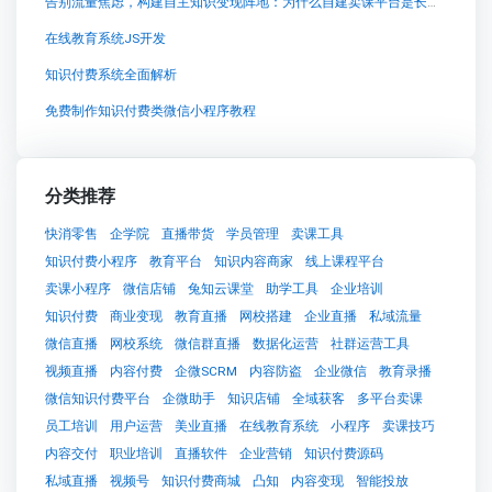
告别流量焦虑，构建自主知识变现阵地：为什么自建卖课平台是长期主义者的必然选择
在线教育系统JS开发
知识付费系统全面解析
免费制作知识付费类微信小程序教程
分类推荐
快消零售
企学院
直播带货
学员管理
卖课工具
知识付费小程序
教育平台
知识内容商家
线上课程平台
卖课小程序
微信店铺
兔知云课堂
助学工具
企业培训
知识付费
商业变现
教育直播
网校搭建
企业直播
私域流量
微信直播
网校系统
微信群直播
数据化运营
社群运营工具
视频直播
内容付费
企微SCRM
内容防盗
企业微信
教育录播
微信知识付费平台
企微助手
知识店铺
全域获客
多平台卖课
员工培训
用户运营
美业直播
在线教育系统
小程序
卖课技巧
内容交付
职业培训
直播软件
企业营销
知识付费源码
私域直播
视频号
知识付费商城
凸知
内容变现
智能投放