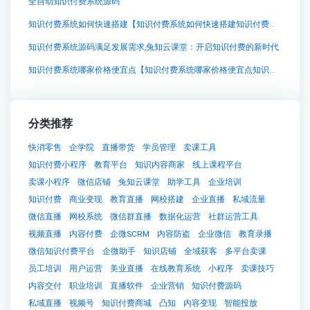
全自动知识付费系统源码
知识付费系统如何快速搭建【知识付费系统如何快速搭建知识付费系统系统怎么制作，知识付费系统搭建使用教程】
知识付费系统源码满足发展需求,兔知云课堂：开启知识付费的新时代
知识付费系统哪家价格便宜点【知识付费系统哪家价格便宜点知识付费系统系统怎么制作，知识付费系统搭建使用教程】
分类推荐
快消零售
企学院
直播带货
学员管理
卖课工具
知识付费小程序
教育平台
知识内容商家
线上课程平台
卖课小程序
微信店铺
兔知云课堂
助学工具
企业培训
知识付费
商业变现
教育直播
网校搭建
企业直播
私域流量
微信直播
网校系统
微信群直播
数据化运营
社群运营工具
视频直播
内容付费
企微SCRM
内容防盗
企业微信
教育录播
微信知识付费平台
企微助手
知识店铺
全域获客
多平台卖课
员工培训
用户运营
美业直播
在线教育系统
小程序
卖课技巧
内容交付
职业培训
直播软件
企业营销
知识付费源码
私域直播
视频号
知识付费商城
凸知
内容变现
智能投放