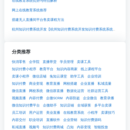
在线教育系统优势与特点解析
网上在线教育系统推荐
搭建无人直播间平台售卖课程方法
杭州知识付费系统开发【杭州知识付费系统开发知识付费系统系统怎么制作，知识付费系统搭建使用教程】
分类推荐
快消零售
企学院
直播带货
学员管理
卖课工具
知识付费小程序
教育平台
知识内容商家
线上课程平台
卖课小程序
微信店铺
兔知云课堂
助学工具
企业培训
知识付费
商业变现
教育直播
网校搭建
企业直播
私域流量
微信直播
网校系统
微信群直播
数据化运营
社群运营工具
视频直播
内容付费
企微SCRM
内容防盗
企业微信
教育录播
微信知识付费平台
企微助手
知识店铺
全域获客
多平台卖课
员工培训
用户运营
美业直播
在线教育系统
小程序
卖课技巧
内容交付
职业培训
直播软件
企业营销
知识付费源码
私域直播
视频号
知识付费商城
凸知
内容变现
智能投放