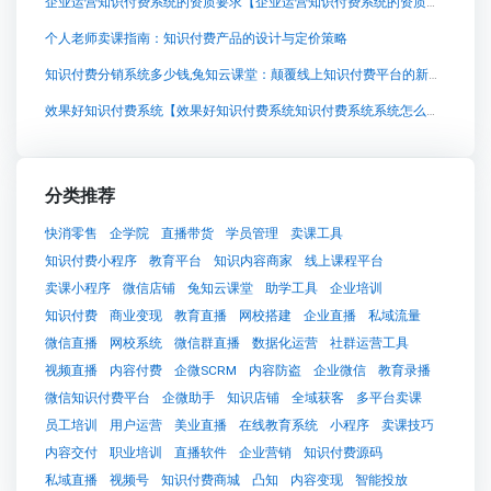
企业运营知识付费系统的资质要求【企业运营知识付费系统的资质要求知识付费系统系统怎么制作，知识付费系统搭建使用教程】
个人老师卖课指南：知识付费产品的设计与定价策略
知识付费分销系统多少钱,兔知云课堂：颠覆线上知识付费平台的新选择
效果好知识付费系统【效果好知识付费系统知识付费系统系统怎么制作，知识付费系统搭建使用教程】
分类推荐
快消零售
企学院
直播带货
学员管理
卖课工具
知识付费小程序
教育平台
知识内容商家
线上课程平台
卖课小程序
微信店铺
兔知云课堂
助学工具
企业培训
知识付费
商业变现
教育直播
网校搭建
企业直播
私域流量
微信直播
网校系统
微信群直播
数据化运营
社群运营工具
视频直播
内容付费
企微SCRM
内容防盗
企业微信
教育录播
微信知识付费平台
企微助手
知识店铺
全域获客
多平台卖课
员工培训
用户运营
美业直播
在线教育系统
小程序
卖课技巧
内容交付
职业培训
直播软件
企业营销
知识付费源码
私域直播
视频号
知识付费商城
凸知
内容变现
智能投放