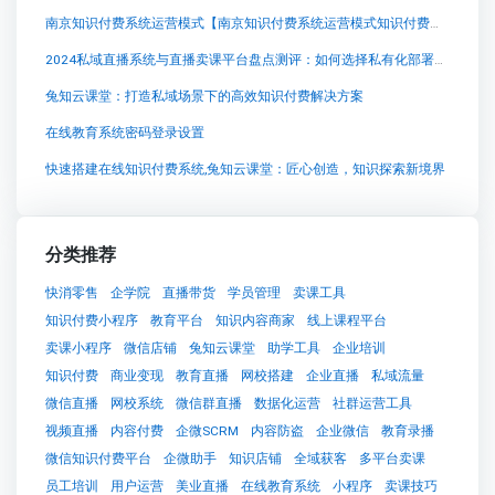
南京知识付费系统运营模式【南京知识付费系统运营模式知识付费系统系统怎么制作，知识付费系统搭建使用教程】
2024私域直播系统与直播卖课平台盘点测评：如何选择私有化部署方案？
兔知云课堂：打造私域场景下的高效知识付费解决方案
在线教育系统密码登录设置
快速搭建在线知识付费系统,兔知云课堂：匠心创造，知识探索新境界
分类推荐
快消零售
企学院
直播带货
学员管理
卖课工具
知识付费小程序
教育平台
知识内容商家
线上课程平台
卖课小程序
微信店铺
兔知云课堂
助学工具
企业培训
知识付费
商业变现
教育直播
网校搭建
企业直播
私域流量
微信直播
网校系统
微信群直播
数据化运营
社群运营工具
视频直播
内容付费
企微SCRM
内容防盗
企业微信
教育录播
微信知识付费平台
企微助手
知识店铺
全域获客
多平台卖课
员工培训
用户运营
美业直播
在线教育系统
小程序
卖课技巧