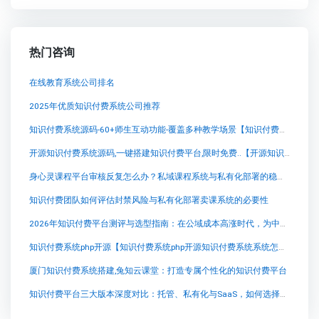
热门咨询
在线教育系统公司排名
2025年优质知识付费系统公司推荐
知识付费系统源码-60+师生互动功能-覆盖多种教学场景【知识付费系统源码-60+师生互动功能-覆盖多种教学场景知识付费系统系统怎么制作，知识付费系统搭建使用教程】
开源知识付费系统源码,一键搭建知识付费平台,限时免费..【开源知识付费系统源码,一键搭建知识付费平台,限时免费..知识付费系统系统怎么制作，知识付费系统搭建使用教程】
身心灵课程平台审核反复怎么办？私域课程系统与私有化部署的稳定交付思路
知识付费团队如何评估封禁风险与私有化部署卖课系统的必要性
2026年知识付费平台测评与选型指南：在公域成本高涨时代，为中小机构与个人老师寻找私域变现最优解
知识付费系统php开源【知识付费系统php开源知识付费系统系统怎么制作，知识付费系统搭建使用教程】
厦门知识付费系统搭建,兔知云课堂：打造专属个性化的知识付费平台
知识付费平台三大版本深度对比：托管、私有化与SaaS，如何选择最适合您的卖课平台？