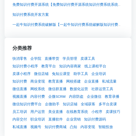
免费知识付费开源系统【免费知识付费开源系统知识付费系统系统怎么制作，知识付费系统搭建使用教程】
知识付费系统开发方案
一起牛知识付费系统破解版【一起牛知识付费系统破解版知识付费系统系统怎么制作，知识付费系统搭建使用教程】
分类推荐
快消零售
企学院
直播带货
学员管理
卖课工具
知识付费小程序
教育平台
知识内容商家
线上课程平台
卖课小程序
微信店铺
兔知云课堂
助学工具
企业培训
知识付费
商业变现
教育直播
网校搭建
企业直播
私域流量
微信直播
网校系统
微信群直播
数据化运营
社群运营工具
视频直播
内容付费
企微SCRM
内容防盗
企业微信
教育录播
微信知识付费平台
企微助手
知识店铺
全域获客
多平台卖课
员工培训
用户运营
美业直播
在线教育系统
小程序
卖课技巧
内容交付
职业培训
直播软件
企业营销
知识付费源码
私域直播
视频号
知识付费商城
凸知
内容变现
智能投放