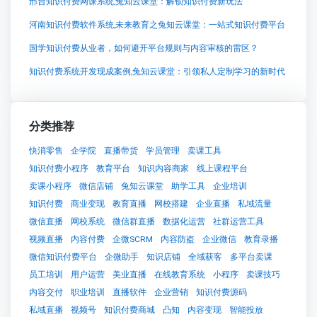
邢台知识付费网课系统,兔知云课堂：解锁知识付费新玩法
河南知识付费软件系统,未来教育之兔知云课堂：一站式知识付费平台
国学知识付费从业者，如何避开平台规则与内容审核的雷区？
知识付费系统开发现成案例,兔知云课堂：引领私人定制学习的新时代
分类推荐
快消零售
企学院
直播带货
学员管理
卖课工具
知识付费小程序
教育平台
知识内容商家
线上课程平台
卖课小程序
微信店铺
兔知云课堂
助学工具
企业培训
知识付费
商业变现
教育直播
网校搭建
企业直播
私域流量
微信直播
网校系统
微信群直播
数据化运营
社群运营工具
视频直播
内容付费
企微SCRM
内容防盗
企业微信
教育录播
微信知识付费平台
企微助手
知识店铺
全域获客
多平台卖课
员工培训
用户运营
美业直播
在线教育系统
小程序
卖课技巧
内容交付
职业培训
直播软件
企业营销
知识付费源码
私域直播
视频号
知识付费商城
凸知
内容变现
智能投放