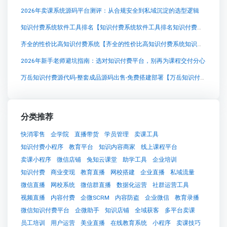
2026年卖课系统源码平台测评：从合规安全到私域沉淀的选型逻辑
知识付费系统软件工具排名【知识付费系统软件工具排名知识付费系统系统怎么制作，知识付费系统搭建使用教程】
齐全的性价比高知识付费系统【齐全的性价比高知识付费系统知识付费系统系统怎么制作，知识付费系统搭建使用教程】
2026年新手老师避坑指南：选对知识付费平台，别再为课程交付分心
万岳知识付费源代码-整套成品源码出售-免费搭建部署【万岳知识付费源代码-整套成品源码出售-免费搭建部署知识付费系统系统怎么制作，知识付费系统搭建使用教程】
分类推荐
快消零售
企学院
直播带货
学员管理
卖课工具
知识付费小程序
教育平台
知识内容商家
线上课程平台
卖课小程序
微信店铺
兔知云课堂
助学工具
企业培训
知识付费
商业变现
教育直播
网校搭建
企业直播
私域流量
微信直播
网校系统
微信群直播
数据化运营
社群运营工具
视频直播
内容付费
企微SCRM
内容防盗
企业微信
教育录播
微信知识付费平台
企微助手
知识店铺
全域获客
多平台卖课
员工培训
用户运营
美业直播
在线教育系统
小程序
卖课技巧