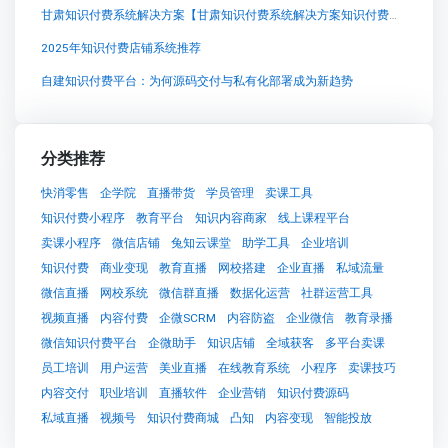
甘肃知识付费系统解决方案【甘肃知识付费系统解决方案知识付费系统系统怎么制作，知识付费系统搭建使用教程】
2025年知识付费店铺系统推荐
自建知识付费平台：为何源码交付与私有化部署成为新趋势
分类推荐
快消零售
企学院
直播带货
学员管理
卖课工具
知识付费小程序
教育平台
知识内容商家
线上课程平台
卖课小程序
微信店铺
兔知云课堂
助学工具
企业培训
知识付费
商业变现
教育直播
网校搭建
企业直播
私域流量
微信直播
网校系统
微信群直播
数据化运营
社群运营工具
视频直播
内容付费
企微SCRM
内容防盗
企业微信
教育录播
微信知识付费平台
企微助手
知识店铺
全域获客
多平台卖课
员工培训
用户运营
美业直播
在线教育系统
小程序
卖课技巧
内容交付
职业培训
直播软件
企业营销
知识付费源码
私域直播
视频号
知识付费商城
凸知
内容变现
智能投放