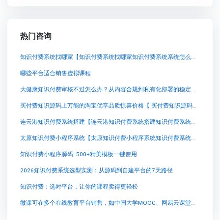
热门咨询
知识付费系统找哪家【知识付费系统找哪家知识付费系统系统怎么制作，知识付费系统搭建使用教程】
哪些平台适合销售虚拟课程
大健康知识付费审核不过怎么办？从内容合规到私有化部署的稳定交付思路
买付费知识源码上万能的淘宝优享品质惊喜价格【 买付费知识源码上万能的淘宝优享品质惊喜价格知识付费系统系统怎么制作，知识付费系统搭建使用教程】
连云港知识付费系统搭建【连云港知识付费系统搭建知识付费系统系统怎么制作，知识付费系统搭建使用教程】
太原知识付费小程序系统【太原知识付费小程序系统知识付费系统系统怎么制作，知识付费系统搭建使用教程】
知识付费小程序源码: 500+精美模板一键使用
2026知识付费系统选型实测：从源码到自建平台的7天路径
知识付费：选对平台，让你的课程卖得更轻松
微课可在多个在线教育平台销售，如中国大学MOOC、网易云课堂等。请根据具体需求选择合适的平台