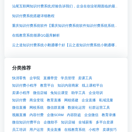
汕尾互联网知识付费系统,经验告诉我们，企业在创业初期面临的最大挑战之一就是现金流。正如俗话所说，“缺利润公司未必会死，但是缺现金公司一定会死。”因此，在创业初期，创业者应当密切关注企业的现金状况，并制定相应的现金预算和监控表，以确保企业的正常运转。
知识付费系统搭建详细教程
重庆知识付费系统软件【重庆知识付费系统软件知识付费系统系统怎么制作，知识付费系统搭建使用教程】
在线教育系统领课QQ题库解析
云之道知识付费系统小鹅通哪个好【云之道知识付费系统小鹅通哪个好知识付费系统系统怎么制作，知识付费系统搭建使用教程】
分类推荐
快消零售
企学院
直播带货
学员管理
卖课工具
知识付费小程序
教育平台
知识内容商家
线上课程平台
卖课小程序
微信店铺
兔知云课堂
助学工具
企业培训
知识付费
商业变现
教育直播
网校搭建
企业直播
私域流量
微信直播
网校系统
微信群直播
数据化运营
社群运营工具
视频直播
内容付费
企微SCRM
内容防盗
企业微信
教育录播
微信知识付费平台
企微助手
知识店铺
全域获客
多平台卖课
员工培训
用户运营
美业直播
在线教育系统
小程序
卖课技巧