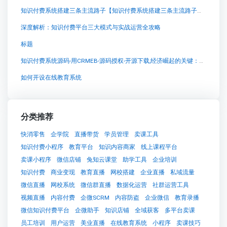
知识付费系统搭建三条主流路子【知识付费系统搭建三条主流路子知识付费系统系统怎么制作，知识付费系统搭建使用教程】
深度解析：知识付费平台三大模式与实战运营全攻略
标题
知识付费系统源码-用CRMEB-源码授权-开源下载,经济崛起的关键：兔知云课堂对中小企业繁荣的贡献
如何开设在线教育系统
分类推荐
快消零售
企学院
直播带货
学员管理
卖课工具
知识付费小程序
教育平台
知识内容商家
线上课程平台
卖课小程序
微信店铺
兔知云课堂
助学工具
企业培训
知识付费
商业变现
教育直播
网校搭建
企业直播
私域流量
微信直播
网校系统
微信群直播
数据化运营
社群运营工具
视频直播
内容付费
企微SCRM
内容防盗
企业微信
教育录播
微信知识付费平台
企微助手
知识店铺
全域获客
多平台卖课
员工培训
用户运营
美业直播
在线教育系统
小程序
卖课技巧