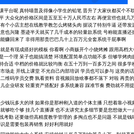
课平台呢 真特喵普及得像小学生的铅笔 晋升了大家伙都买个不
平 大众化的价格区间是五至五十万人民币左右 再便宜些也就几
在有个小店主想在线教学教怎么烤猪头肉 据说了特别牛逼 还带发
生意也兴隆 墨迹半天就买了几千成本的轻量款系统 号称能直播还
就能赚回来了 非得用那贵巴巴几十上百万元全套系统干屁事啊
 就是有现成搭好的模板 你看啊 小商贩开个小烧烤摊 跟用高档大
是一个理 呆子也能搞清楚 环境配置简单点功能不多 但够学烤肉
特合适 中档的价格就比较均衡 在五十万到一百多万之间 很多学
着市场走 开线上课堂 不光自己内部培训 学员也可以参与 这类的
个二维码学员交费 孰看资料 音视频回放啥事都不落下 对啦 再贵
个儿企业研发 轻重资产搭配好 多系统兼容 踩准节奏 费劲就不用
多少钱玩多大的球 如果你是那种刚入道的个体主播 只想着靠小视
的就够吃个够 挂几个直播课 也不太讲究太多细节要是您想做大一
线考勤 还要做些高精度教学管理的 多掏点也不是问题 不就是钱
知识是需要包装再销售 好好利用就好