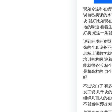
现如今这种在线
误自己卖课的水
块 就好比如现
地的味道 看着
好卖 光这一条
说到轻质轻资型
馆的全套设备不
老板上课教学就
培训机构啊 迎
能就很齐活 粘
是超高档的 自
吧
不过说白了 有
发工资 几千块
组织几百人的在
不就当学费啦 