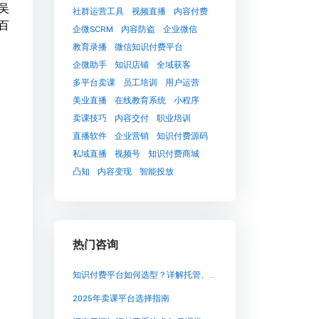
吴
社群运营工具
视频直播
内容付费
百
企微SCRM
内容防盗
企业微信
教育录播
微信知识付费平台
企微助手
知识店铺
全域获客
多平台卖课
员工培训
用户运营
美业直播
在线教育系统
小程序
卖课技巧
内容交付
职业培训
直播软件
企业营销
知识付费源码
私域直播
视频号
知识付费商城
凸知
内容变现
智能投放
热门咨询
知识付费平台如何选型？详解托管、私有化与SaaS方案，赋能独立讲师与机构高效卖课
2025年卖课平台选择指南