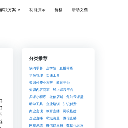
解决方案
功能演示
价格
帮助文档
分类推荐
快消零售
企学院
直播带货
学员管理
卖课工具
知识付费小程序
教育平台
知识内容商家
线上课程平台
卖课小程序
微信店铺
兔知云课堂
好
助学工具
企业培训
知识付费
好
商业变现
教育直播
网校搭建
不
企业直播
私域流量
微信直播
就
网校系统
微信群直播
数据化运营