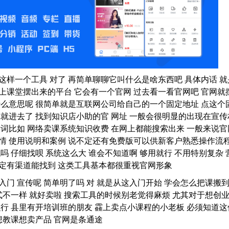
这样一个工具 对了 再简单聊聊它叫什么是啥东西吧 具体内话 就
上课堂摆出来的平台 它会有一个官网 过去看一看官网吧 官网就
什么意思呢 很简单就是互联网公司给自己的一个固定地址 点这个
你就进去了 找到知识店小助的官 网址 一般会很明显的出现在宣传
键词比如 网络卖课系统知识收费 在网上都能搜索出来 一般来说官
情 使用说明和案例 说不定还有免费版可以供新客户熟悉操作流
吗 仔细找呗 系统这么大 谁会不知道啊 够用就行 不用特别复杂 
定有渠道能找到 这类工具基本都很重视官网形象
入门 宣传呢 简单明了吗 对 就是从这入门开始 学会怎么把课搬
模式不一样 就好卖啦 搜索工具的时候别老觉得麻烦 尤其对于想创
么行 县里有开培训班的朋友 靃上卖点小课程的小老板 必须知道这
想教课想卖产品 官网是条通途