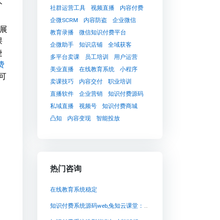
大
社群运营工具
视频直播
内容付费
企微SCRM
内容防盗
企业微信
发展
教育录播
微信知识付费平台
课
企微助手
知识店铺
全域获客
捷
多平台卖课
员工培训
用户运营
费
美业直播
在线教育系统
小程序
可
卖课技巧
内容交付
职业培训
直播软件
企业营销
知识付费源码
私域直播
视频号
知识付费商城
凸知
内容变现
智能投放
热门咨询
在线教育系统稳定
知识付费系统源码web,兔知云课堂：创新知识付费平台助力沉浸式学习