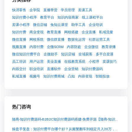
快消零售
企学院
直播带货
学员管理
卖课工具
知识付费小程序
教育平台
知识内容商家
线上课程平台
卖课小程序
微信店铺
兔知云课堂
助学工具
企业培训
知识付费
商业变现
教育直播
网校搭建
企业直播
私域流量
微信直播
网校系统
微信群直播
数据化运营
社群运营工具
视频直播
内容付费
企微SCRM
内容防盗
企业微信
教育录播
微信知识付费平台
企微助手
知识店铺
全域获客
多平台卖课
员工培训
用户运营
美业直播
在线教育系统
小程序
卖课技巧
内容交付
职业培训
直播软件
企业营销
知识付费源码
私域直播
视频号
知识付费商城
凸知
内容变现
智能投放
热门咨询
随商-知识付费源码-B2B2C知识付费源码搭建-免费开源【随商-知识付费源码-B2B2C知识付费源码搭建-免费开源知识付费系统系统怎么制作，知识付费系统搭建使用教程】
操盘手复盘：知识付费平台哪个好？从频繁翻车到稳定月入20万，我踩过的坑与关键抉择