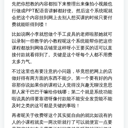
先把你想教的内容都拍下来整理出来像拍小视频也
行做成PPT配语音讲解都好使。然后这个系统呢就
会把这个内容挂到网上去别人想买课的时候只要付
费就能听得到喽！
比如说啊小李就想做个手工皮具的老师啦那她就可
以录制一些教学的小教程呢这个系统能帮你把这些
课程都放到网络店铺里这样呀小王要买的话可以直
接付款就看得到了。关键是这个呀每个人都不用费
太多力气。
不过这里也有要注意的小问题，毕竟想把网上的店
做好得有两方面的东西不能少。第一个要有好的内
容那你说如果你的课程让人觉得没兴趣无聊没意思
那人家干巴巴干嘛给你钱哪；第二个就是系统功能
啦说真的得要靠谱呀像付款能不能安全发货能不能
及时之类的这可都是关键的事啦！
再者呢关于收费呀这个其实挺自由的就比如说有的
人的小课程就卖一两次听就行了可以就便宜一点要