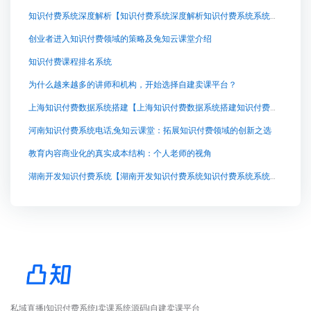
知识付费系统深度解析【知识付费系统深度解析知识付费系统系统怎么制作，知识付费系统搭建使用教程】
创业者进入知识付费领域的策略及兔知云课堂介绍
知识付费课程排名系统
为什么越来越多的讲师和机构，开始选择自建卖课平台？
上海知识付费数据系统搭建【上海知识付费数据系统搭建知识付费系统系统怎么制作，知识付费系统搭建使用教程】
河南知识付费系统电话,兔知云课堂：拓展知识付费领域的创新之选
教育内容商业化的真实成本结构：个人老师的视角
湖南开发知识付费系统【湖南开发知识付费系统知识付费系统系统怎么制作，知识付费系统搭建使用教程】
私域直播|知识付费系统|卖课系统源码|自建卖课平台