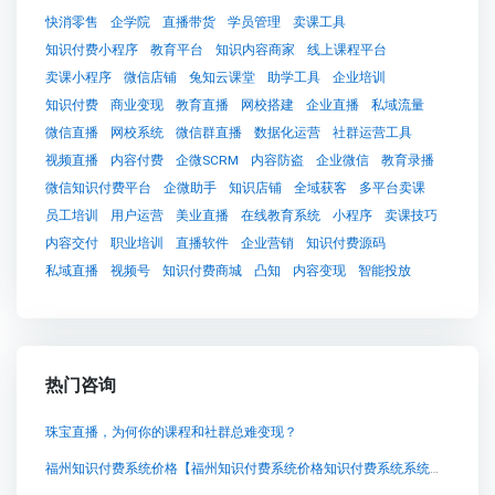
快消零售
企学院
直播带货
学员管理
卖课工具
知识付费小程序
教育平台
知识内容商家
线上课程平台
卖课小程序
微信店铺
兔知云课堂
助学工具
企业培训
知识付费
商业变现
教育直播
网校搭建
企业直播
私域流量
微信直播
网校系统
微信群直播
数据化运营
社群运营工具
视频直播
内容付费
企微SCRM
内容防盗
企业微信
教育录播
微信知识付费平台
企微助手
知识店铺
全域获客
多平台卖课
员工培训
用户运营
美业直播
在线教育系统
小程序
卖课技巧
内容交付
职业培训
直播软件
企业营销
知识付费源码
私域直播
视频号
知识付费商城
凸知
内容变现
智能投放
热门咨询
珠宝直播，为何你的课程和社群总难变现？
福州知识付费系统价格【福州知识付费系统价格知识付费系统系统怎么制作，知识付费系统搭建使用教程】