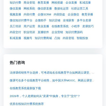
知识付费
商业变现
教育直播
网校搭建
企业直播
私域流量
微信直播
网校系统
微信群直播
数据化运营
社群运营工具
视频直播
内容付费
企微SCRM
内容防盗
企业微信
教育录播
微信知识付费平台
企微助手
知识店铺
全域获客
多平台卖课
员工培训
用户运营
美业直播
在线教育系统
小程序
卖课技巧
内容交付
职业培训
直播软件
企业营销
知识付费源码
私域直播
视频号
知识付费商城
凸知
内容变现
智能投放
热门咨询
法律课程销售平台选择，可考虑知名在线教育平台如网易云课堂、腾讯课堂等，这些平台用户基数大，
微课可在多个在线教育平台销售，如中国大学MOOC、网易云课堂等。请根据具体需求选择合适的平台
在线教育系统最新版下载
2026年，个人老师如何从“卖课”中抽身，专注于“交付”？
优质在线知识付费系统推荐