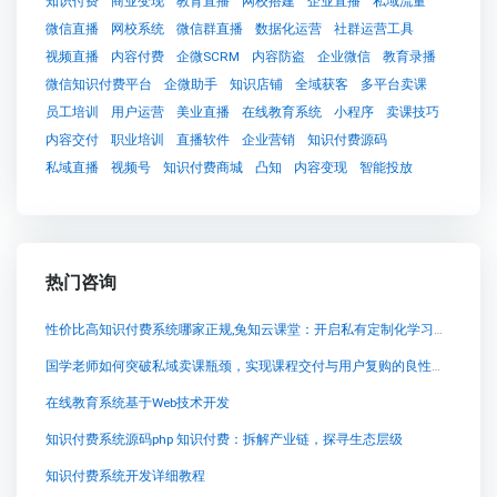
知识付费
商业变现
教育直播
网校搭建
企业直播
私域流量
微信直播
网校系统
微信群直播
数据化运营
社群运营工具
视频直播
内容付费
企微SCRM
内容防盗
企业微信
教育录播
微信知识付费平台
企微助手
知识店铺
全域获客
多平台卖课
员工培训
用户运营
美业直播
在线教育系统
小程序
卖课技巧
内容交付
职业培训
直播软件
企业营销
知识付费源码
私域直播
视频号
知识付费商城
凸知
内容变现
智能投放
热门咨询
性价比高知识付费系统哪家正规,兔知云课堂：开启私有定制化学习之旅
国学老师如何突破私域卖课瓶颈，实现课程交付与用户复购的良性循环？
在线教育系统基于Web技术开发
知识付费系统源码php 知识付费：拆解产业链，探寻生态层级
知识付费系统开发详细教程