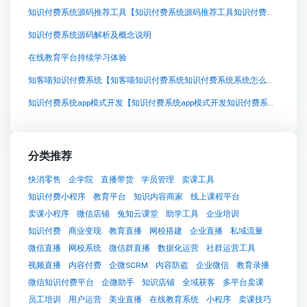
知识付费系统源码推荐工具【知识付费系统源码推荐工具知识付费系统系统怎么制作，知识付费系统搭建使用教程】
知识付费系统源码解析及概念说明
在线教育平台持续学习体验
知客喵知识付费系统【知客喵知识付费系统知识付费系统系统怎么制作，知识付费系统搭建使用教程】
知识付费系统app模式开发【知识付费系统app模式开发知识付费系统系统怎么制作，知识付费系统搭建使用教程】
分类推荐
快消零售
企学院
直播带货
学员管理
卖课工具
知识付费小程序
教育平台
知识内容商家
线上课程平台
卖课小程序
微信店铺
兔知云课堂
助学工具
企业培训
知识付费
商业变现
教育直播
网校搭建
企业直播
私域流量
微信直播
网校系统
微信群直播
数据化运营
社群运营工具
视频直播
内容付费
企微SCRM
内容防盗
企业微信
教育录播
微信知识付费平台
企微助手
知识店铺
全域获客
多平台卖课
员工培训
用户运营
美业直播
在线教育系统
小程序
卖课技巧