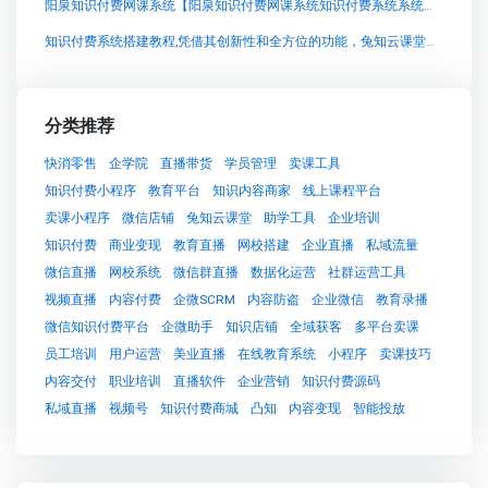
阳泉知识付费网课系统【阳泉知识付费网课系统知识付费系统系统怎么制作，知识付费系统搭建使用教程】
知识付费系统搭建教程,凭借其创新性和全方位的功能，兔知云课堂正迅速成为教育行业中备受瞩目的品牌。作为一个知识付费系统，兔知云课堂与其他平台相比，具有独特的优势和特点。
分类推荐
快消零售
企学院
直播带货
学员管理
卖课工具
知识付费小程序
教育平台
知识内容商家
线上课程平台
卖课小程序
微信店铺
兔知云课堂
助学工具
企业培训
知识付费
商业变现
教育直播
网校搭建
企业直播
私域流量
微信直播
网校系统
微信群直播
数据化运营
社群运营工具
视频直播
内容付费
企微SCRM
内容防盗
企业微信
教育录播
微信知识付费平台
企微助手
知识店铺
全域获客
多平台卖课
员工培训
用户运营
美业直播
在线教育系统
小程序
卖课技巧
内容交付
职业培训
直播软件
企业营销
知识付费源码
私域直播
视频号
知识付费商城
凸知
内容变现
智能投放