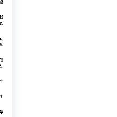
轻
我
购
到
学
但
影
忙
生
希