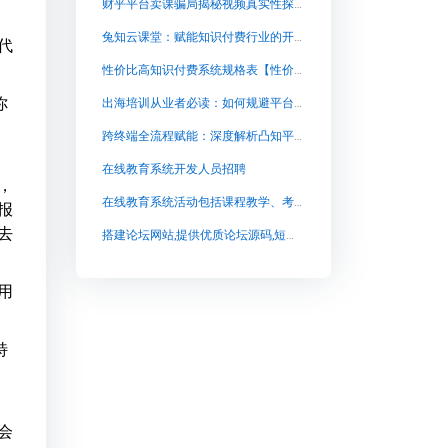
财乎平台卖课骗局揭秘视频真实性探讨
兔知云课堂：赋能知识付费行业的开源之光
代
性价比高知识付费系统规格表【性价比高知识付费系统规格表知识付费系统系统怎么制作，知识付费系统搭建使用教程】
你
出海培训从业者必读：如何规避平台规则风险，实现稳定的课程交付与私域卖课
跨终端全流程赋能：深度解析凸知平台如何打造无缝知识变现体验
在线教育系统开发人员招聘
，
在线教育系统活动包括课程教学、考试管理及互动交流等
报
去
搭建论坛网站,提供优质论坛源码,短说社区论坛系统【搭建论坛网站,提供优质论坛源码,短说社区论坛系统知识付费系统系统怎么制作，知识付费系统搭建使用教程】
用
特
会