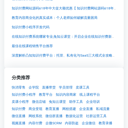
知识付费网站源码618年中大促大额优惠【 知识付费网站源码618年中大促大额优惠知识付费系统系统怎么制作，知识付费系统搭建使用教程】
教育内容商业化的真实成本：个人老师如何破解流量困局
知识付费小程序开发代码
在线知识付费系统哪家专业,兔知云课堂：开启企业在线知识付费新时代
最佳在线课程销售平台推荐
深度解析凸知知识付费平台：托管、私有化与SaaS三大模式全攻略与实战经验分享
分类推荐
快消零售
企学院
直播带货
学员管理
卖课工具
知识付费小程序
教育平台
知识内容商家
线上课程平台
卖课小程序
微信店铺
兔知云课堂
助学工具
企业培训
知识付费
商业变现
教育直播
网校搭建
企业直播
私域流量
微信直播
网校系统
微信群直播
数据化运营
社群运营工具
视频直播
内容付费
企微SCRM
内容防盗
企业微信
教育录播