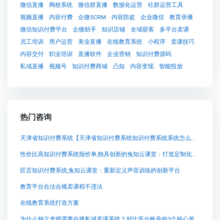
微信直播
网校系统
微信群直播
数据化运营
社群运营工具
视频直播
内容付费
企微SCRM
内容防盗
企业微信
教育录播
微信知识付费平台
企微助手
知识店铺
全域获客
多平台卖课
员工培训
用户运营
美业直播
在线教育系统
小程序
卖课技巧
内容交付
职业培训
直播软件
企业营销
知识付费源码
私域直播
视频号
知识付费商城
凸知
内容变现
智能投放
热门咨询
天津省知识付费系统【天津省知识付费系统知识付费系统系统怎么制作，知识付费系统搭建使用教程】
性价比高知识付费系统报价单,独具创新的兔知云课堂：打造定制化知识付费系统
匠言知识付费系统,兔知云课堂：重新定义声音训练的创新平台
教育平台合法合规卖课程不违法
在线教育系统打造方案
为什么独立老师需要自建私域卖课系统？对比平台账号的3个核心差异