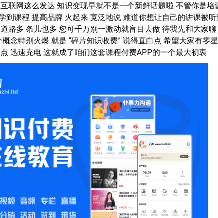
 互联网这么发达 知识变现早就不是一个新鲜话题啦 不管你是培
学到课程 提高品牌 火起来 宽泛地说 难道你想让自己的讲课被听
管道路多 条儿也多 您可千万别一激动就盲目去做 待我先和大家聊
个概念特别火爆 就是 “碎片知识收费” 说得直白点 希望大家有零
一点 迅速充电 这就成了咱们这套课程付费APP的一个最大初衷