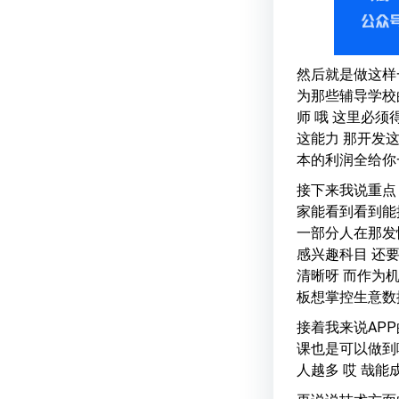
然后就是做这样一
为那些辅导学校
师 哦 这里必须
这能力 那开发
本的利润全给你
接下来我说重点 
家能看到看到能
一部分人在那发
感兴趣科目 还
清晰呀 而作为
板想掌控生意数
接着我来说APP
课也是可以做到
人越多 哎 哉能