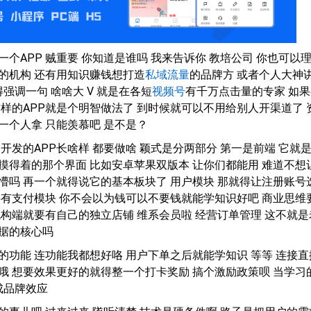
个APP 贼重要 你知道是谁吗 我来告诉你 教培公司 你也可以
的机构 还有用知识赚钱想打造
私域流量
的品牌方 或者个人大神
得强调一句 啥啥大 V 就是在各短
视频号
有千万点击量的专家 如果
这样的APP就是个明智做法了 到时候就可以不用给别人开渠道了 
一个人拿 只能羡慕吧 是不是？
开发的APP长啥样 都要做啥 颖式是分两部分 第一是前端 它就
摸得着的那个界面 比如安卓苹果双版本 让你们都能用 难道不想
懵吗 再一个就得说它的基本板块了 用户模块 那就得让注册账号
要有支付模块 你不会以为钱可以不要钱就能学知识好吧 商业思维
机构端就要有自己的独立店铺 维系会员啦 经营订单管理 这不就是
据的核心吗
的功能 连功能我都想好咯 用户下单之后就能学知识 等等 连接直
哦 想要效果更好的就得整一个打卡奖励 搞个激励政策呗 当学习
成品牌效应