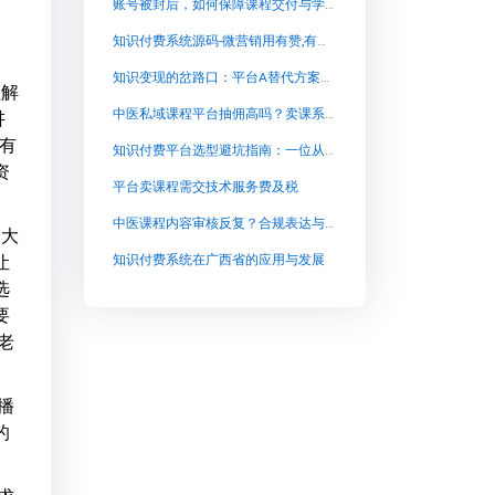
账号被封后，如何保障课程交付与学员数据安全
知识付费系统源码-微营销用有赞,有赞帮你开启线上生意【知识付费系统源码-微营销用有赞,有赞帮你开启线上生意知识付费系统系统怎么制作，知识付费系统搭建使用教程】
知识变现的岔路口：平台A替代方案与私有化部署选型指南
理解
中医私域课程平台抽佣高吗？卖课系统长期成本与私有化部署分析
讲
有
知识付费平台选型避坑指南：一位从业者的理性复盘
资
平台卖课程需交技术服务费及税
中医课程内容审核反复？合规表达与私有化部署的解决思路
是大
让
知识付费系统在广西省的应用与发展
选
要
老
播
的