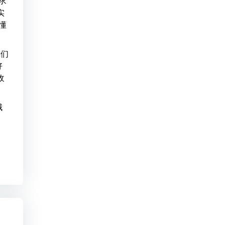
求
实
懂
你们
好
收
哦