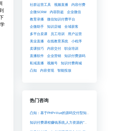
训
社群运营工具
视频直播
内容付费
到
企微SCRM
内容防盗
企业微信
下
教育录播
微信知识付费平台
星学
企微助手
知识店铺
全域获客
多平台卖课
员工培训
用户运营
美业直播
在线教育系统
小程序
卖课技巧
内容交付
职业培训
直播软件
企业营销
知识付费源码
私域直播
视频号
知识付费商城
凸知
内容变现
智能投放
热门咨询
凸知：基于PHP+Vue的源码交付型知识付费系统，助力企业自建卖课平台
知识付费课程赚钱系统,人力资源的“简”体现在兔知云课堂中