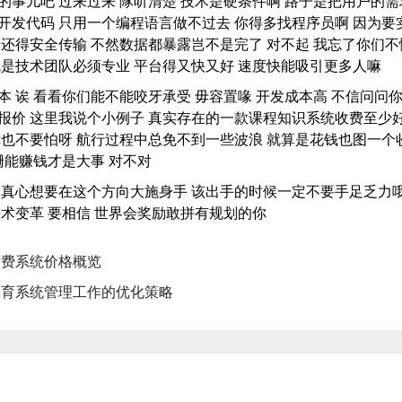
的事儿吧 过来过来 隊听清楚 技术是硬条件啊 路子是把用户的需
开发代码 只用一个编程语言做不过去 你得多找程序员啊 因为要
端还得安全传输 不然数据都暴露岂不是完了 对不起 我忘了你们不
就是技术团队必须专业 平台得又快又好 速度快能吸引更多人嘛
本 诶 看看你们能不能咬牙承受 毋容置喙 开发成本高 不信问问
司报价 这里我说个小例子 真实存在的一款课程知识系统收费至少
你也不要怕呀 航行过程中总免不到一些波浪 就算是花钱也图一个
跚能赚钱才是大事 对不对
是真心想要在这个方向大施身手 该出手的时候一定不要手足乏力
技术变革 要相信 世界会奖励敢拼有规划的你
付费系统价格概览
教育系统管理工作的优化策略