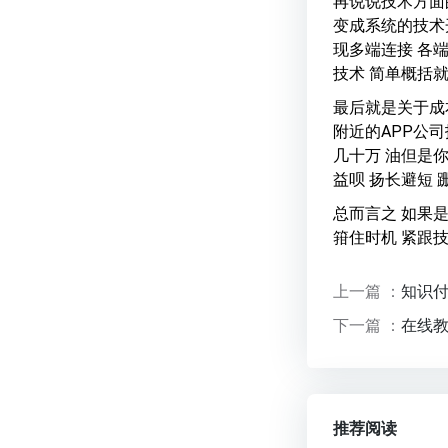
再说说技术方面
变成系统的技术
现多端连接 各
技术 简单概括
最后就是关于成
附近的APP公
几十万 油但是
益呗 扬长避短 
总而言之 如果
箝住时机 紧跟
上一篇 ：
知识
下一篇 ：
在线
推荐阅读