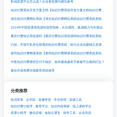
私域卖课平台怎么选？从业者实测与避坑参考
知识付费系统开发方案文档【知识付费系统开发方案文档知识付费系统系统怎么制作，知识付费系统搭建使用教程】
湖北知识付费网站系统【湖北知识付费网站系统知识付费系统系统怎么制作，知识付费系统搭建使用教程】
2024年中国卖课系统源码选型指南：从合规性、集成能力与长期运营视角评估
重庆付费知识系统源码【重庆付费知识系统源码知识付费系统系统怎么制作，知识付费系统搭建使用教程】
凸知：开源可私有化部署的知识付费系统，助力企业自建独立卖课平台
泰州知识付费网课系统【泰州知识付费网课系统知识付费系统系统怎么制作，知识付费系统搭建使用教程】
中医知识付费课程交付不稳定，如何避免服务节奏被平台规则打乱？
最佳开源免费在线教育系统推荐
分类推荐
快消零售
企学院
直播带货
学员管理
卖课工具
知识付费小程序
教育平台
知识内容商家
线上课程平台
卖课小程序
微信店铺
兔知云课堂
助学工具
企业培训