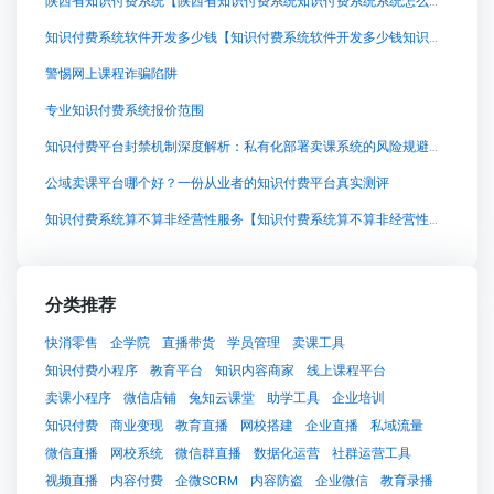
陕西省知识付费系统【陕西省知识付费系统知识付费系统系统怎么制作，知识付费系统搭建使用教程】
知识付费系统软件开发多少钱【知识付费系统软件开发多少钱知识付费系统系统怎么制作，知识付费系统搭建使用教程】
警惕网上课程诈骗陷阱
专业知识付费系统报价范围
知识付费平台封禁机制深度解析：私有化部署卖课系统的风险规避与决策标准
公域卖课平台哪个好？一份从业者的知识付费平台真实测评
知识付费系统算不算非经营性服务【知识付费系统算不算非经营性服务知识付费系统系统怎么制作，知识付费系统搭建使用教程】
分类推荐
快消零售
企学院
直播带货
学员管理
卖课工具
知识付费小程序
教育平台
知识内容商家
线上课程平台
卖课小程序
微信店铺
兔知云课堂
助学工具
企业培训
知识付费
商业变现
教育直播
网校搭建
企业直播
私域流量
微信直播
网校系统
微信群直播
数据化运营
社群运营工具
视频直播
内容付费
企微SCRM
内容防盗
企业微信
教育录播