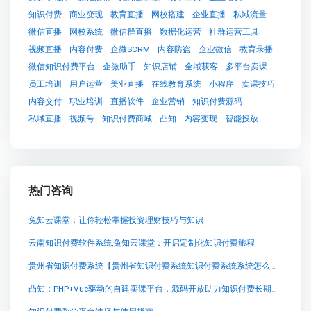
知识付费
商业变现
教育直播
网校搭建
企业直播
私域流量
微信直播
网校系统
微信群直播
数据化运营
社群运营工具
视频直播
内容付费
企微SCRM
内容防盗
企业微信
教育录播
微信知识付费平台
企微助手
知识店铺
全域获客
多平台卖课
员工培训
用户运营
美业直播
在线教育系统
小程序
卖课技巧
内容交付
职业培训
直播软件
企业营销
知识付费源码
私域直播
视频号
知识付费商城
凸知
内容变现
智能投放
热门咨询
兔知云课堂：让你轻松掌握投资理财技巧与知识
云南知识付费软件系统,兔知云课堂：开启定制化知识付费旅程
贵州省知识付费系统【贵州省知识付费系统知识付费系统系统怎么制作，知识付费系统搭建使用教程】
凸知：PHP+Vue驱动的自建卖课平台，源码开放助力知识付费长期经营