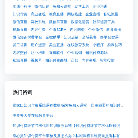
卖课小程序
微信店铺
兔知云课堂
助学工具
企业培训
知识付费
商业变现
教育直播
网校搭建
企业直播
私域流量
微信直播
网校系统
微信群直播
数据化运营
社群运营工具
视频直播
内容付费
企微SCRM
内容防盗
企业微信
教育录播
微信知识付费平台
企微助手
知识店铺
全域获客
多平台卖课
员工培训
用户运营
美业直播
在线教育系统
小程序
卖课技巧
内容交付
职业培训
直播软件
企业营销
知识付费源码
私域直播
视频号
知识付费商城
凸知
内容变现
智能投放
热门咨询
张家口知识付费系统课程数据,探索兔知云课堂：自主部署的知识付费平台
中专升大专在线教育平台
知识付费环节寻求优质知识服务系统【知识付费环节寻求优质知识服务系统知识付费系统系统怎么制作，知识付费系统搭建使用教程】
身心灵知识付费平台审核反复怎么办？私域课程系统要重点看私有化部署