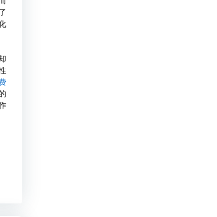
而
了
化
却
性
费
的
作