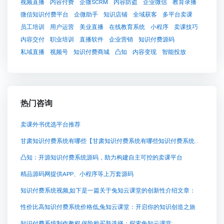
视频直播
内容付费
企微SCRM
内容防盗
企业微信
教育录播
微信知识付费平台
企微助手
知识店铺
全域获客
多平台卖课
员工培训
用户运营
美业直播
在线教育系统
小程序
卖课技巧
内容交付
职业培训
直播软件
企业营销
知识付费源码
私域直播
视频号
知识付费商城
凸知
内容变现
智能投放
热门咨询
卖课外书优选平台推荐
甘肃知识付费系统有哪些【甘肃知识付费系统有哪些知识付费系统系统怎么制作，知识付费系统搭建使用教程】
凸知：开源知识付费系统源码，助力构建自主可控的卖课平台
精品源码网提供APP、小程序等上万套源码
知识付费系统视频,如下是一篇关于兔知云课堂的创新性介绍文章：
性价比高知识付费系统价格低,兔知云课堂：开启你的知识创造之旅
知识付费系统制作教程,保险购买新选择：探索兔知云课堂