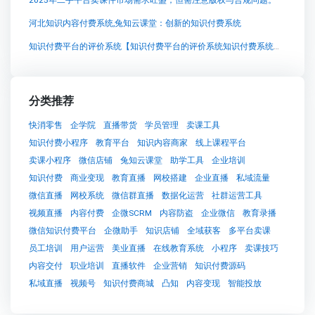
河北知识内容付费系统,兔知云课堂：创新的知识付费系统
知识付费平台的评价系统【知识付费平台的评价系统知识付费系统系统怎么制作，知识付费系统搭建使用教程】
分类推荐
快消零售
企学院
直播带货
学员管理
卖课工具
知识付费小程序
教育平台
知识内容商家
线上课程平台
卖课小程序
微信店铺
兔知云课堂
助学工具
企业培训
知识付费
商业变现
教育直播
网校搭建
企业直播
私域流量
微信直播
网校系统
微信群直播
数据化运营
社群运营工具
视频直播
内容付费
企微SCRM
内容防盗
企业微信
教育录播
微信知识付费平台
企微助手
知识店铺
全域获客
多平台卖课
员工培训
用户运营
美业直播
在线教育系统
小程序
卖课技巧
内容交付
职业培训
直播软件
企业营销
知识付费源码
私域直播
视频号
知识付费商城
凸知
内容变现
智能投放