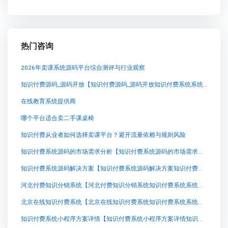
热门咨询
2026年卖课系统源码平台综合测评与行业观察
知识付费源码_源码开放【知识付费源码_源码开放知识付费系统系统怎么制作，知识付费系统搭建使用教程】
在线教育系统提供商
哪个平台适合卖二手课桌椅
知识付费从业者如何选择卖课平台？避开流量依赖与规则风险
知识付费系统源码的市场需求分析【知识付费系统源码的市场需求分析知识付费系统系统怎么制作，知识付费系统搭建使用教程】
知识付费系统源码解决方案【知识付费系统源码解决方案知识付费系统系统怎么制作，知识付费系统搭建使用教程】
河北付费知识分销系统【河北付费知识分销系统知识付费系统系统怎么制作，知识付费系统搭建使用教程】
北京在线知识付费系统【北京在线知识付费系统知识付费系统系统怎么制作，知识付费系统搭建使用教程】
知识付费系统小程序方案详情【知识付费系统小程序方案详情知识付费系统系统怎么制作，知识付费系统搭建使用教程】