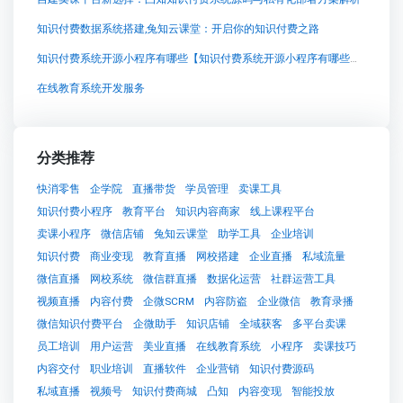
知识付费数据系统搭建,兔知云课堂：开启你的知识付费之路
知识付费系统开源小程序有哪些【知识付费系统开源小程序有哪些知识付费系统系统怎么制作，知识付费系统搭建使用教程】
在线教育系统开发服务
分类推荐
快消零售
企学院
直播带货
学员管理
卖课工具
知识付费小程序
教育平台
知识内容商家
线上课程平台
卖课小程序
微信店铺
兔知云课堂
助学工具
企业培训
知识付费
商业变现
教育直播
网校搭建
企业直播
私域流量
微信直播
网校系统
微信群直播
数据化运营
社群运营工具
视频直播
内容付费
企微SCRM
内容防盗
企业微信
教育录播
微信知识付费平台
企微助手
知识店铺
全域获客
多平台卖课
员工培训
用户运营
美业直播
在线教育系统
小程序
卖课技巧
内容交付
职业培训
直播软件
企业营销
知识付费源码
私域直播
视频号
知识付费商城
凸知
内容变现
智能投放